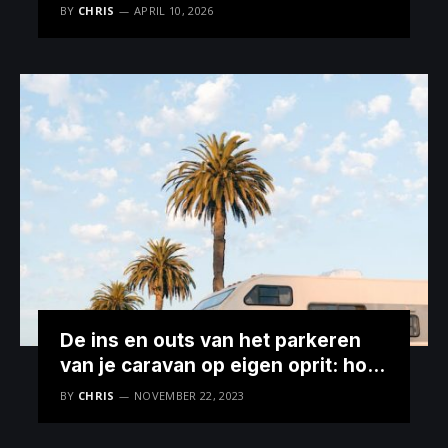
oplevert dan rijden
BY
CHRIS
APRIL 10, 2026
De ins en outs van het parkeren
van je caravan op eigen oprit: hoe
lang mag het?
BY
CHRIS
NOVEMBER 22, 2023