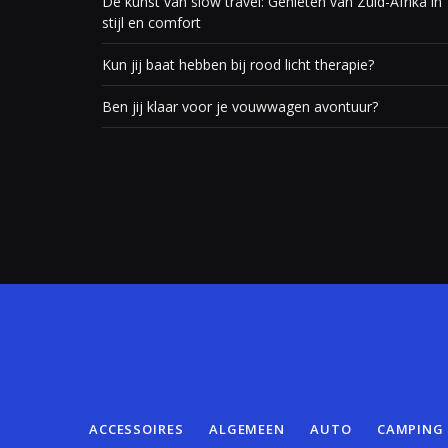
De kunst van slow travel: Genieten van Zuid-Afrika in
stijl en comfort
Kun jij baat hebben bij rood licht therapie?
Ben jij klaar voor je vouwwagen avontuur?
ACCESSOIRES
ALGEMEEN
AUTO
CAMPING