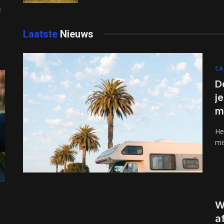
n
Laatste
Nieuws
CA
D
j
m
He
mi
W
a