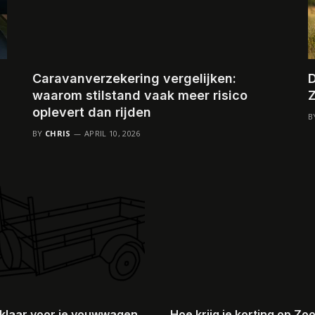
Caravanverzekering vergelijken:
D
waarom stilstand vaak meer risico
Z
oplevert dan rijden
B
BY
CHRIS
APRIL 10, 2026
j klaar voor je vouwwagen
Hoe krijg je korting op Zo