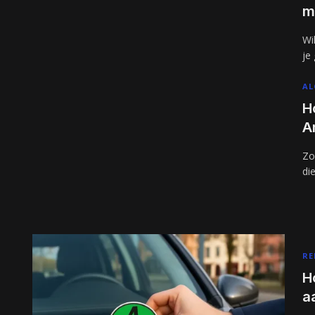
m
Wi
je
AL
H
A
Zo
di
RE
H
a