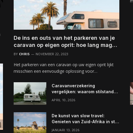
m
n
De ins en outs van het parkeren van je
caravan op eigen oprit: hoe lang mag
het?
BY
CHRIS
NOVEMBER 22, 2023
Het parkeren van een caravan op uw eigen oprit lijkt
misschien een eenvoudige oplossing voor…
Caravanverzekering
vergelijken: waarom stilstand
vaak meer risico oplevert dan
APRIL 10, 2026
rijden
De kunst van slow travel:
Genieten van Zuid-Afrika in stijl
en comfort
JANUARI 13, 2026