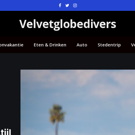
Facebook
Twitter
Instagram
Velvetglobedivers
onvakantie
Eten & Drinken
Auto
Stedentrip
V
ijl