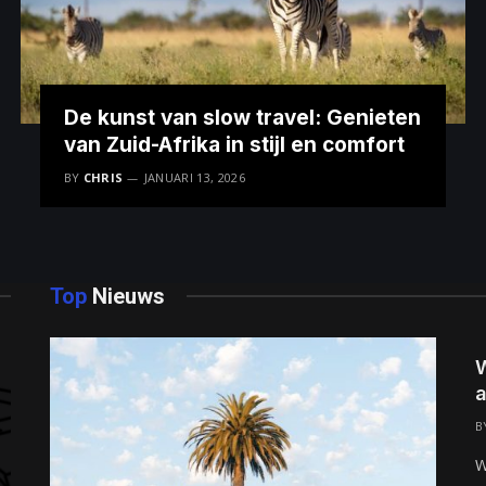
De kunst van slow travel: Genieten
van Zuid-Afrika in stijl en comfort
BY
CHRIS
JANUARI 13, 2026
Top
Nieuws
W
a
B
W